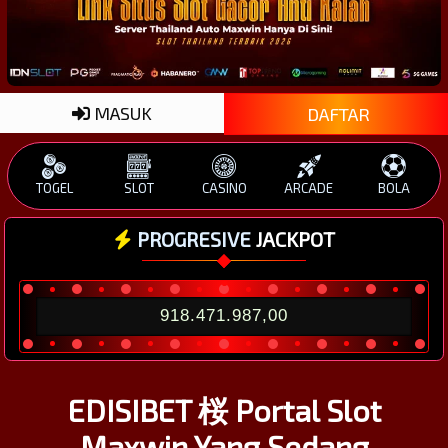
MASUK
DAFTAR
TOGEL
SLOT
CASINO
ARCADE
BOLA
PROGRESIVE
JACKPOT
918.471.987,00
EDISIBET 桜 Portal Slot
Maxwin Yang Sedang